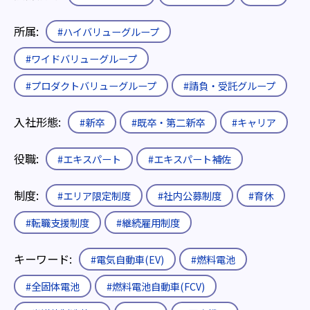
所属:
#ハイバリューグループ
#ワイドバリューグループ
#プロダクトバリューグループ
#請負・受託グループ
入社形態:
#新卒
#既卒・第二新卒
#キャリア
役職:
#エキスパート
#エキスパート補佐
制度:
#エリア限定制度
#社内公募制度
#育休
#転職支援制度
#継続雇用制度
キーワード:
#電気自動車(EV)
#燃料電池
#全固体電池
#燃料電池自動車(FCV)