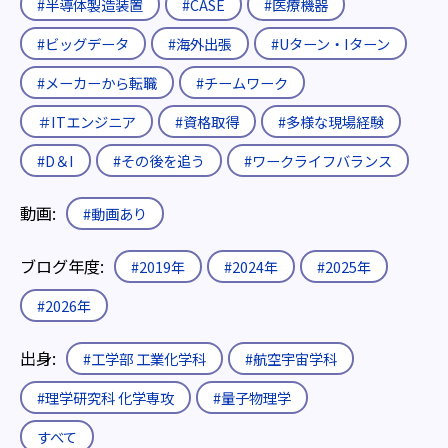
#半導体製造装置
#CASE
#医療機器
#ビッグデータ
#海外出張
#Uターン・Iターン
#メーカーから転職
#チームワーク
＃ITエンジニア
#資格取得
#多様な現場経験
#D＆I
#その後を追う
#ワークライフバランス
動画:
#動画あり
ブログ年度:
#2019年
#2024年
#2025年
#2026年
出身:
#工学部 工業化学科
#航空宇宙学科
#理学研究科 化学専攻
#量子物理学
すべて