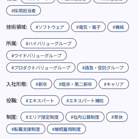
#採用担当者
技術領域:
#ソフトウェア
#電気・電子
#機械
所属:
#ハイバリューグループ
#ワイドバリューグループ
#プロダクトバリューグループ
#請負・受託グループ
入社形態:
#新卒
#既卒・第二新卒
#キャリア
役職:
#エキスパート
#エキスパート補佐
制度:
#エリア限定制度
#社内公募制度
#育休
#転職支援制度
#継続雇用制度