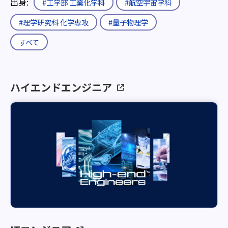
出身:
#工学部 工業化学科
#航空宇宙学科
#理学研究科 化学専攻
#量子物理学
すべて
ハイエンドエンジニア