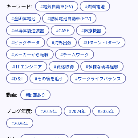
キーワード:
#電気自動車(EV)
#燃料電池
#全固体電池
#燃料電池自動車(FCV)
#半導体製造装置
#CASE
#医療機器
#ビッグデータ
#海外出張
#Uターン・Iターン
#メーカーから転職
#チームワーク
＃ITエンジニア
#資格取得
#多様な現場経験
#D＆I
#その後を追う
#ワークライフバランス
動画:
#動画あり
ブログ年度:
#2019年
#2024年
#2025年
#2026年