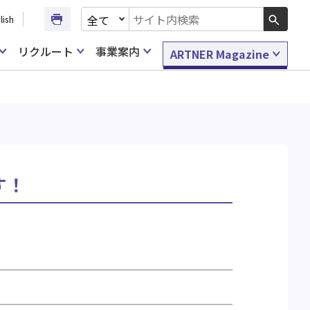
文書種別を選択
lish
検索キーワード入力
リクルート
事業案内
ARTNER Magazine
す！