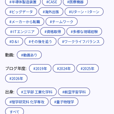
#半導体製造装置
#CASE
#医療機器
#ビッグデータ
#海外出張
#Uターン・Iターン
#メーカーから転職
#チームワーク
＃ITエンジニア
#資格取得
#多様な現場経験
#D＆I
#その後を追う
#ワークライフバランス
動画:
#動画あり
ブログ年度:
#2019年
#2024年
#2025年
#2026年
出身:
#工学部 工業化学科
#航空宇宙学科
#理学研究科 化学専攻
#量子物理学
すべて