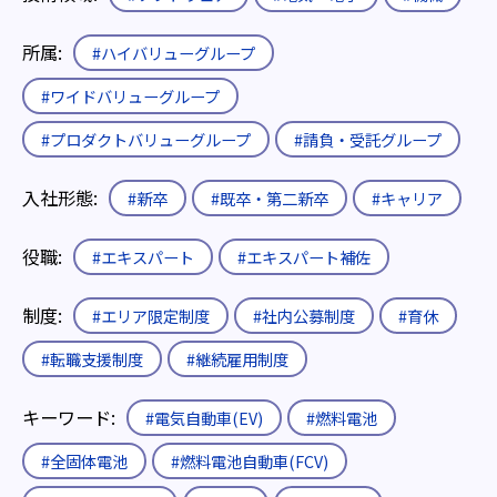
所属:
#ハイバリューグループ
#ワイドバリューグループ
#プロダクトバリューグループ
#請負・受託グループ
入社形態:
#新卒
#既卒・第二新卒
#キャリア
役職:
#エキスパート
#エキスパート補佐
制度:
#エリア限定制度
#社内公募制度
#育休
#転職支援制度
#継続雇用制度
キーワード:
#電気自動車(EV)
#燃料電池
#全固体電池
#燃料電池自動車(FCV)