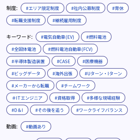
制度:
#エリア限定制度
#社内公募制度
#育休
#転職支援制度
#継続雇用制度
キーワード:
#電気自動車(EV)
#燃料電池
#全固体電池
#燃料電池自動車(FCV)
#半導体製造装置
#CASE
#医療機器
#ビッグデータ
#海外出張
#Uターン・Iターン
#メーカーから転職
#チームワーク
＃ITエンジニア
#資格取得
#多様な現場経験
#D＆I
#その後を追う
#ワークライフバランス
動画:
#動画あり