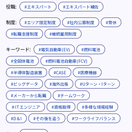
役職:
#エキスパート
#エキスパート補佐
制度:
#エリア限定制度
#社内公募制度
#育休
#転職支援制度
#継続雇用制度
キーワード:
#電気自動車(EV)
#燃料電池
#全固体電池
#燃料電池自動車(FCV)
#半導体製造装置
#CASE
#医療機器
#ビッグデータ
#海外出張
#Uターン・Iターン
#メーカーから転職
#チームワーク
＃ITエンジニア
#資格取得
#多様な現場経験
#D＆I
#その後を追う
#ワークライフバランス