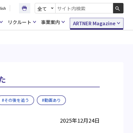
文書種別を選択
lish
検索キーワード入力
リクルート
事業案内
ARTNER Magazine
た
#その後を追う
#動画あり
2025年12月24日