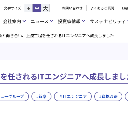
大
中
文字サイズ
お問い合わせ
よくあるご質問
Eng
小
会社案内
ニュース
投資家情報
サステナビリティ
技術と向き合い、上流工程を任されるITエンジニアへ成長しました
程を任されるITエンジニアへ成長しまし
リューグループ
#新卒
＃ITエンジニア
#資格取得