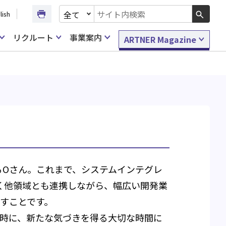
文書種別を選択
lish
検索キーワード入力
リクルート
事業案内
ARTNER Magazine
るOさん。これまで、システムインテグレ
く他領域とも連携しながら、幅広い開発業
すことです。
同時に、新たな気づきを得る大切な時間に