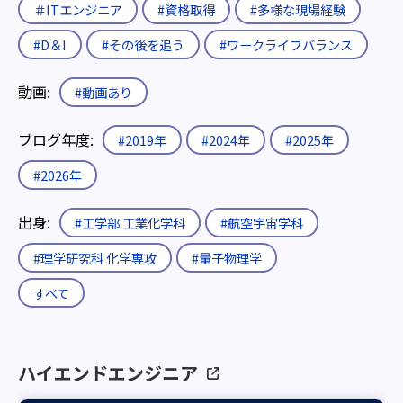
＃ITエンジニア
#資格取得
#多様な現場経験
#D＆I
#その後を追う
#ワークライフバランス
動画:
#動画あり
ブログ年度:
#2019年
#2024年
#2025年
#2026年
出身:
#工学部 工業化学科
#航空宇宙学科
#理学研究科 化学専攻
#量子物理学
すべて
ハイエンドエンジニア