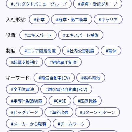
#プロダクトバリューグループ
#請負・受託グループ
入社形態:
#新卒
#既卒・第二新卒
#キャリア
役職:
#エキスパート
#エキスパート補佐
制度:
#エリア限定制度
#社内公募制度
#育休
#転職支援制度
#継続雇用制度
キーワード:
#電気自動車(EV)
#燃料電池
#全固体電池
#燃料電池自動車(FCV)
#半導体製造装置
#CASE
#医療機器
#ビッグデータ
#海外出張
#Uターン・Iターン
#メーカーから転職
#チームワーク