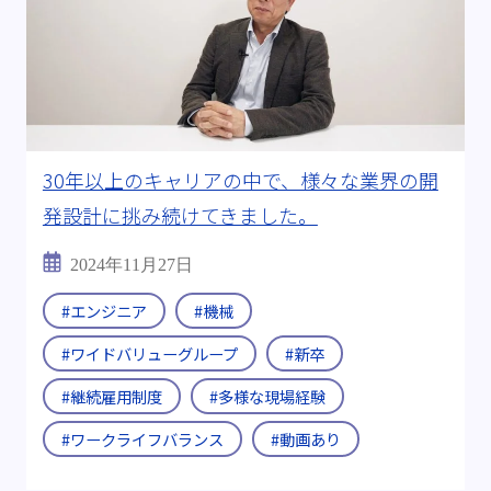
#2026年
出身:
#工学部 工業化学科
#航空宇宙学科
#理学研究科 化学専攻
#量子物理学
30年以上のキャリアの中で、様々な業界の開
すべて
発設計に挑み続けてきました。
2024年11月27日
#エンジニア
#機械
#ワイドバリューグループ
#新卒
#継続雇用制度
#多様な現場経験
#ワークライフバランス
#動画あり