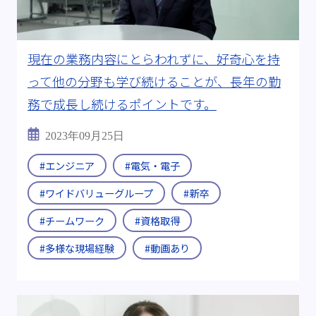
現在の業務内容にとらわれずに、好奇心を持
って他の分野も学び続けることが、長年の勤
務で成長し続けるポイントです。
2023年09月25日
#エンジニア
#電気・電子
#ワイドバリューグループ
#新卒
#チームワーク
#資格取得
#多様な現場経験
#動画あり