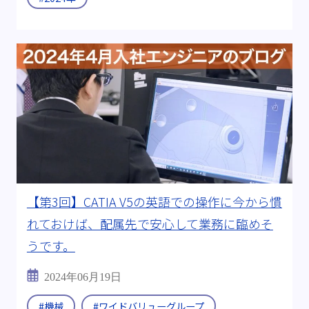
【第3回】CATIA V5の英語での操作に今から慣
れておけば、配属先で安心して業務に臨めそ
うです。
2024年06月19日
#機械
#ワイドバリューグループ