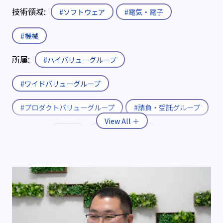
技術領域:
#ソフトウェア
#電気・電子
#機械
所属:
#ハイバリューグループ
#ワイドバリューグループ
#プロダクトバリューグループ
#請負・受託グループ
入社形態:
#新卒
#既卒・第二新卒
#キャリア
役職:
#エキスパート
#エキスパート補佐
制度:
#エリア限定制度
#社内公募制度
#育休