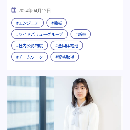
2024年04月17日
#エンジニア
#機械
#ワイドバリューグループ
#新卒
#社内公募制度
#全固体電池
#チームワーク
#資格取得