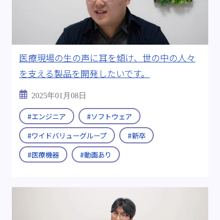
#転職支援制度
#継続雇用制度
キーワード:
#電気自動車(EV)
#燃料電池
#全固体電池
#燃料電池自動車(FCV)
医療現場の生の声に耳を傾け、世の中の人々
を支える製品を開発したいです。
#半導体製造装置
#CASE
#医療機器
2025年01月08日
#ビッグデータ
#海外出張
#Uターン・Iターン
#エンジニア
#ソフトウェア
#メーカーから転職
#チームワーク
#ワイドバリューグループ
#新卒
＃ITエンジニア
#資格取得
#多様な現場経験
#医療機器
#動画あり
#D＆I
#その後を追う
#ワークライフバランス
動画:
#動画あり
ブログ年度:
#2019年
#2024年
#2025年